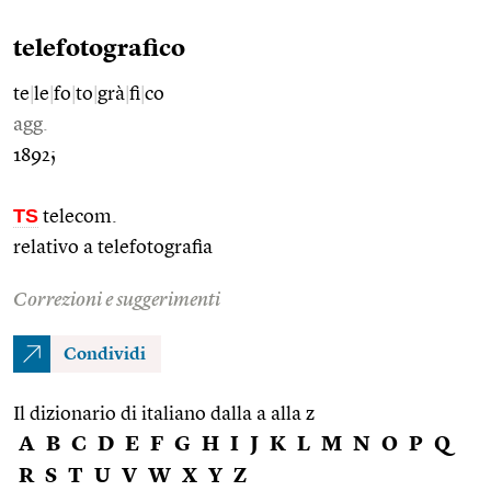
telefotografico
te
|
le
|
fo
|
to
|
grà
|
fi
|
co
agg.
1892;
TS
telecom.
relativo a telefotografia
Correzioni e suggerimenti
Condividi
Il dizionario di italiano dalla a alla z
A
B
C
D
E
F
G
H
I
J
K
L
M
N
O
P
Q
R
S
T
U
V
W
X
Y
Z