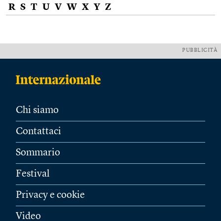
R
S
T
U
V
W
X
Y
Z
PUBBLICITÀ
Chi siamo
Contattaci
Sommario
Festival
Privacy e cookie
Video