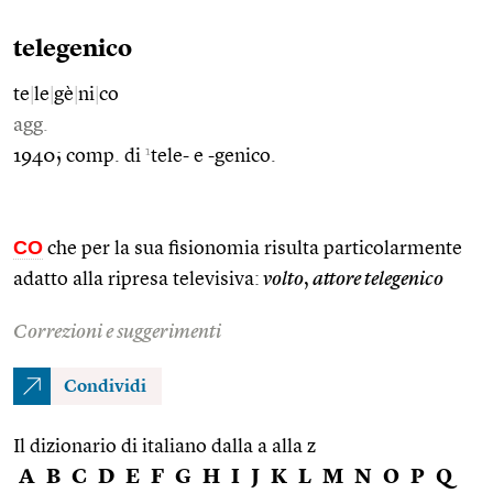
telegenico
te
|
le
|
gè
|
ni
|
co
agg.
1
1940; comp. di
tele- e -genico.
CO
che per la sua fisionomia risulta particolarmente
adatto alla ripresa televisiva:
volto
,
attore telegenico
Correzioni e suggerimenti
Condividi
Il dizionario di italiano dalla a alla z
A
B
C
D
E
F
G
H
I
J
K
L
M
N
O
P
Q