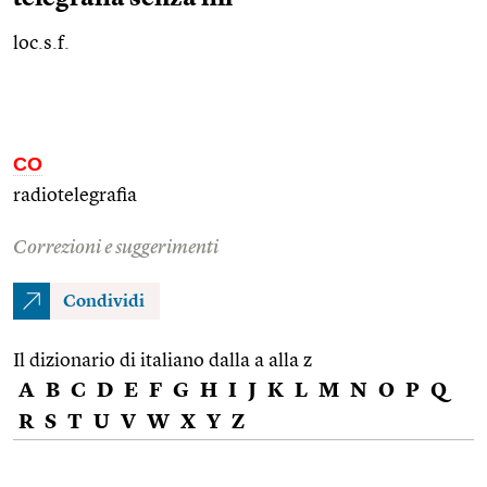
loc.s.f.
CO
radiotelegrafia
Correzioni e suggerimenti
Condividi
Il dizionario di italiano dalla a alla z
A
B
C
D
E
F
G
H
I
J
K
L
M
N
O
P
Q
R
S
T
U
V
W
X
Y
Z