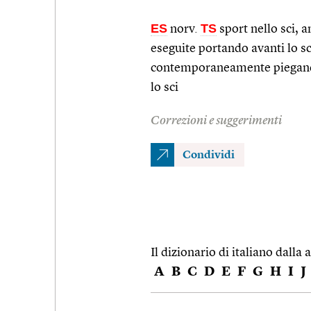
ES
TS
norv.
sport nello sci, a
eseguite portando avanti lo sc
contemporaneamente piegando 
lo sci
Correzioni e suggerimenti
Condividi
Il dizionario di italiano dalla a
A
B
C
D
E
F
G
H
I
J