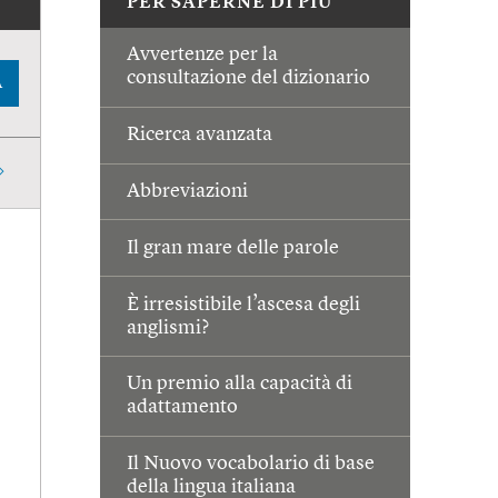
PER SAPERNE DI PIÙ
Avvertenze per la
consultazione del dizionario
A
Ricerca avanzata
Abbreviazioni
Il gran mare delle parole
È irresistibile l’ascesa degli
anglismi?
Un premio alla capacità di
adattamento
Il Nuovo vocabolario di base
della lingua italiana