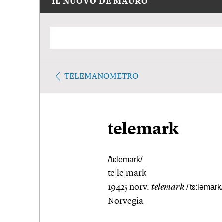
IL NUOVO DE MAURO
TELEMANOMETRO
telemark
/'tɛlemark/
te
|
le
|
mark
1942; norv.
telemark
/'tɛ:ləmark
Norvegia