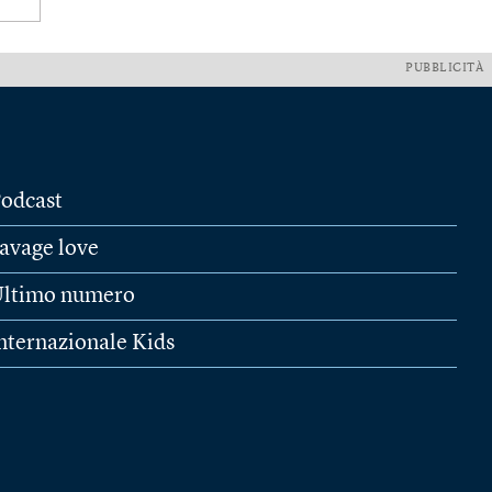
PUBBLICITÀ
odcast
avage love
ltimo numero
nternazionale Kids