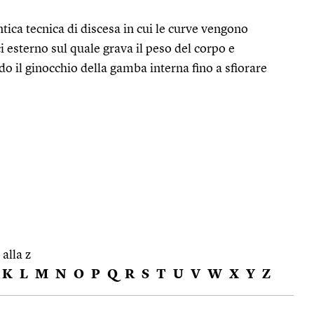
ntica tecnica di discesa in cui le curve vengono
i esterno sul quale grava il peso del corpo e
il ginocchio della gamba interna fino a sfiorare
 alla z
K
L
M
N
O
P
Q
R
S
T
U
V
W
X
Y
Z