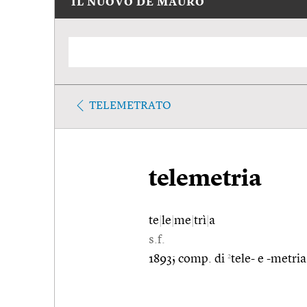
IL NUOVO DE MAURO
TELEMETRATO
telemetria
te
|
le
|
me
|
trì
|
a
s.f.
2
1893; comp. di
tele- e -metria