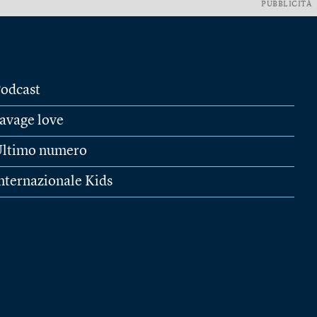
PUBBLICITÀ
odcast
avage love
ltimo numero
nternazionale Kids