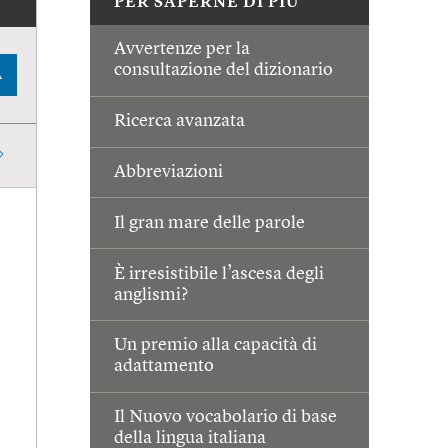
PER SAPERNE DI PIÙ
Avvertenze per la
consultazione del dizionario
A
Ricerca avanzata
Abbreviazioni
Il gran mare delle parole
È irresistibile l’ascesa degli
anglismi?
Un premio alla capacità di
adattamento
Il Nuovo vocabolario di base
della lingua italiana