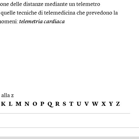
ione delle distanze mediante un telemetro
uelle tecniche di telemedicina che prevedono la
enomeni:
telemetria cardiaca
 alla z
K
L
M
N
O
P
Q
R
S
T
U
V
W
X
Y
Z