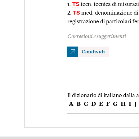
TS
1.
tecn. tecnica di misuraz
2.
TS
med. denominazione di q
registrazione di particolari f
Correzioni e suggerimenti
Condividi
Il dizionario di italiano dalla a
A
B
C
D
E
F
G
H
I
J