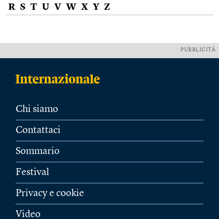
R
S
T
U
V
W
X
Y
Z
PUBBLICITÀ
Chi siamo
Contattaci
Sommario
Festival
Privacy e cookie
Video