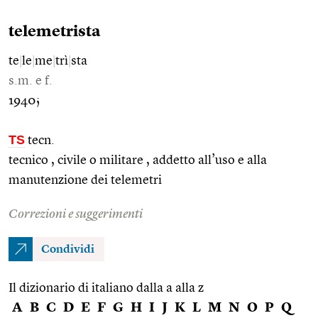
telemetrista
te
|
le
|
me
|
trì
|
sta
s.m. e f.
1940;
TS
tecn.
tecnico , civile o militare , addetto all’uso e alla
manutenzione dei telemetri
Correzioni e suggerimenti
Condividi
Il dizionario di italiano dalla a alla z
A
B
C
D
E
F
G
H
I
J
K
L
M
N
O
P
Q