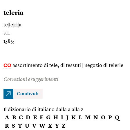
teleria
te
|
le
|
rì
|
a
s.f.
1585;
CO
assortimento di tele, di tessuti
|
negozio di telerie
Correzioni e suggerimenti
Condividi
Il dizionario di italiano dalla a alla z
A
B
C
D
E
F
G
H
I
J
K
L
M
N
O
P
Q
R
S
T
U
V
W
X
Y
Z