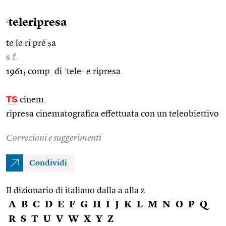
teleripresa
2
te
|
le
|
ri
|
pré
|
ṣa
s.f.
2
1961; comp. di
tele- e ripresa.
TS
cinem.
ripresa cinematografica effettuata con un teleobiettivo
Correzioni e suggerimenti
Condividi
Il dizionario di italiano dalla a alla z
A
B
C
D
E
F
G
H
I
J
K
L
M
N
O
P
Q
R
S
T
U
V
W
X
Y
Z