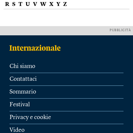
R
S
T
U
V
W
X
Y
Z
PUBBLICITÀ
Chi siamo
Contattaci
Sommario
Festival
Privacy e cookie
Video