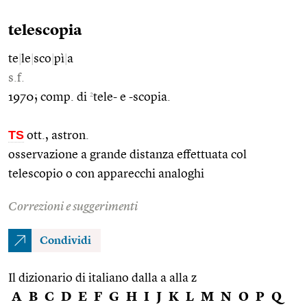
telescopia
te
|
le
|
sco
|
pì
|
a
s.f.
2
1970; comp. di
tele- e -scopia.
TS
ott., astron.
osservazione a grande distanza effettuata col
telescopio o con apparecchi analoghi
Correzioni e suggerimenti
Condividi
Il dizionario di italiano dalla a alla z
A
B
C
D
E
F
G
H
I
J
K
L
M
N
O
P
Q