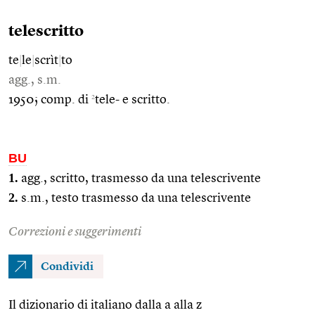
telescritto
te
|
le
|
scrìt
|
to
agg., s.m.
2
1950; comp. di
tele- e scritto.
BU
1.
agg., scritto, trasmesso da una telescrivente
2.
s.m., testo trasmesso da una telescrivente
Correzioni e suggerimenti
Condividi
Il dizionario di italiano dalla a alla z