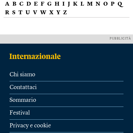
A
B
C
D
E
F
G
H
I
J
K
L
M
N
O
P
Q
R
S
T
U
V
W
X
Y
Z
PUBBLICITÀ
Chi siamo
Contattaci
Sommario
Festival
Privacy e cookie