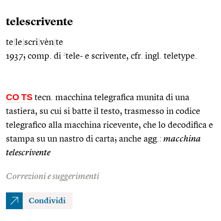
telescrivente
te
|
le
|
scri
|
vèn
|
te
2
1937; comp. di
tele- e scrivente, cfr. ingl. teletype.
CO
TS
tecn. macchina telegrafica munita di una
tastiera, su cui si batte il testo, trasmesso in codice
telegrafico alla macchina ricevente, che lo decodifica e
stampa su un nastro di carta; anche agg.:
macchina
telescrivente
Correzioni e suggerimenti
Condividi