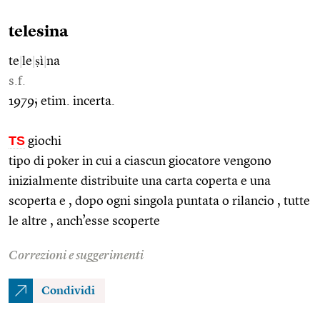
telesina
te
|
le
|
ṣì
|
na
s.f.
1979; etim. incerta.
TS
giochi
tipo di poker in cui a ciascun giocatore vengono
inizialmente distribuite una carta coperta e una
scoperta e , dopo ogni singola puntata o rilancio , tutte
le altre , anch’esse scoperte
Correzioni e suggerimenti
Condividi