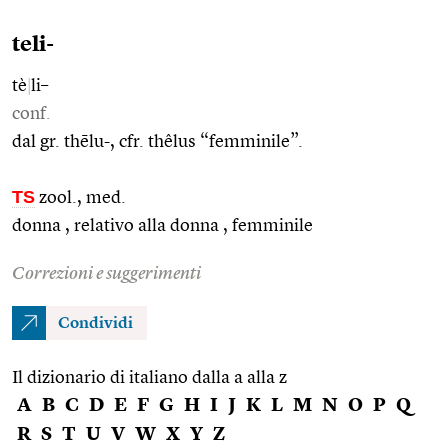
teli-
tè
|
li–
conf.
dal gr. thēlu-, cfr. thêlus “femminile”.
TS
zool., med.
donna , relativo alla donna , femminile
Correzioni e suggerimenti
Condividi
Il dizionario di italiano dalla a alla z
A
B
C
D
E
F
G
H
I
J
K
L
M
N
O
P
Q
R
S
T
U
V
W
X
Y
Z