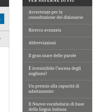
PER SAPERNE DI PIÙ
Avvertenze per la
consultazione del dizionario
A
Ricerca avanzata
Abbreviazioni
Il gran mare delle parole
È irresistibile l’ascesa degli
anglismi?
Un premio alla capacità di
adattamento
Il Nuovo vocabolario di base
della lingua italiana