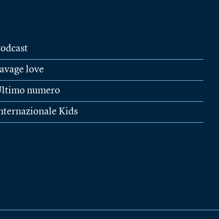
odcast
avage love
ltimo numero
nternazionale Kids