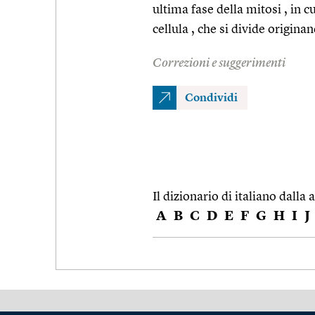
ultima fase della mitosi , in c
cellula , che si divide origina
Correzioni e suggerimenti
Condividi
Il dizionario di italiano dalla a
A
B
C
D
E
F
G
H
I
J