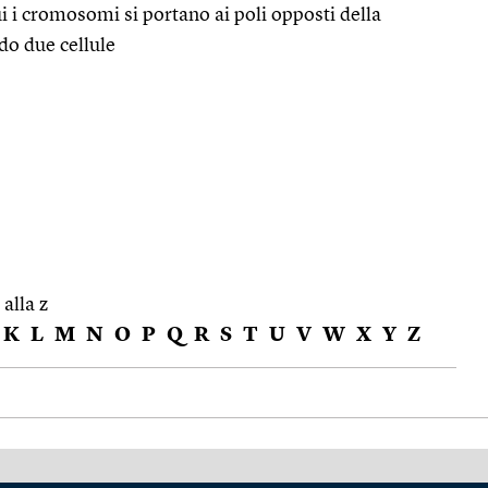
ui i cromosomi si portano ai poli opposti della
ndo due cellule
 alla z
K
L
M
N
O
P
Q
R
S
T
U
V
W
X
Y
Z