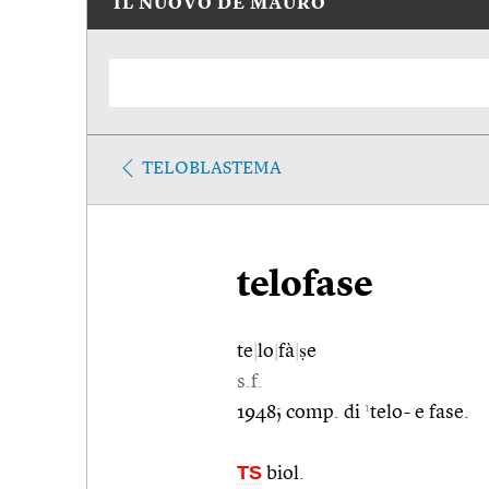
IL NUOVO DE MAURO
TELOBLASTEMA
telofase
te
|
lo
|
fà
|
ṣe
s.f.
1
1948; comp. di
telo- e fase.
TS
biol.