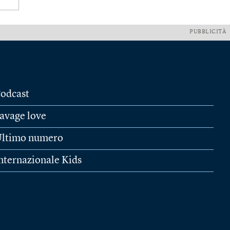
PUBBLICITÀ
odcast
avage love
ltimo numero
nternazionale Kids