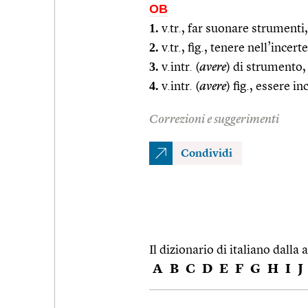
OB
1.
v.tr., far suonare strument
2.
v.tr., fig., tenere nell’incer
3.
v.intr. (
avere
) di strumento
4.
v.intr. (
avere
) fig., essere 
Correzioni e suggerimenti
Condividi
Il dizionario di italiano dalla a
A
B
C
D
E
F
G
H
I
J