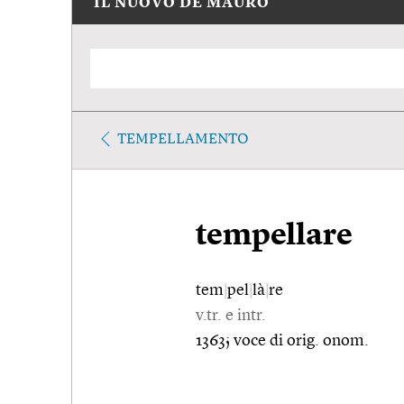
IL NUOVO DE MAURO
TEMPELLAMENTO
tempellare
tem
|
pel
|
là
|
re
v.tr. e intr.
1363; voce di orig. onom.