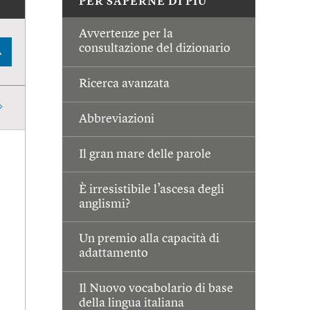
PER SAPERNE DI PIÙ
Avvertenze per la
consultazione del dizionario
A
Ricerca avanzata
Abbreviazioni
Il gran mare delle parole
È irresistibile l’ascesa degli
anglismi?
Un premio alla capacità di
adattamento
Il Nuovo vocabolario di base
della lingua italiana