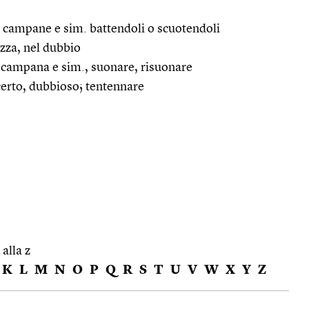
i, campane e sim. battendoli o scuotendoli
tezza, nel dubbio
, campana e sim., suonare, risuonare
incerto, dubbioso; tentennare
 alla z
K
L
M
N
O
P
Q
R
S
T
U
V
W
X
Y
Z