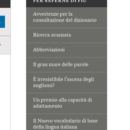
PER SAPERNE DI PIÙ
Avvertenze per la
consultazione del dizionario
A
Ricerca avanzata
Abbreviazioni
Il gran mare delle parole
È irresistibile l’ascesa degli
anglismi?
Un premio alla capacità di
adattamento
Il Nuovo vocabolario di base
della lingua italiana