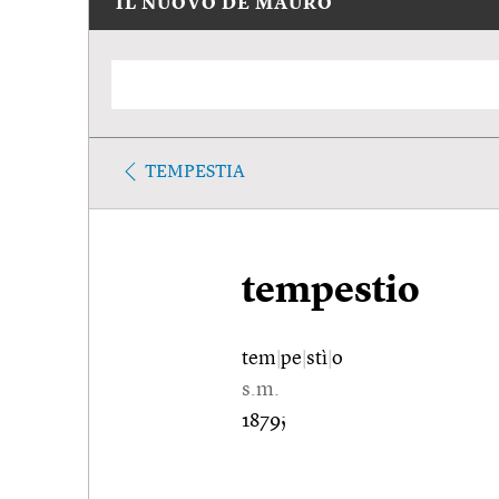
IL NUOVO DE MAURO
TEMPESTIA
tempestio
tem
|
pe
|
stì
|
o
s.m.
1879;