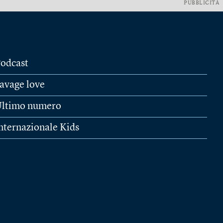
PUBBLICITÀ
odcast
avage love
ltimo numero
nternazionale Kids