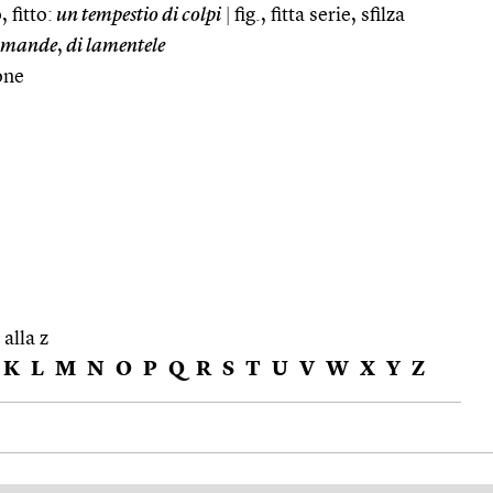
 fitto:
un tempestio di colpi
|
fig., fitta serie, sfilza
domande
,
di lamentele
one
 alla z
K
L
M
N
O
P
Q
R
S
T
U
V
W
X
Y
Z