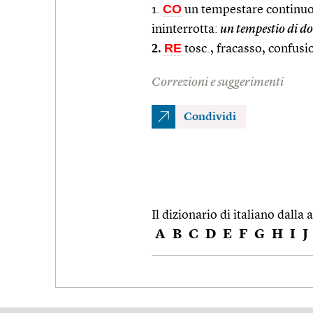
CO
1.
un tempestare continuo,
ininterrotta:
un tempestio di 
2.
RE
tosc., fracasso, confusi
Correzioni e suggerimenti
Condividi
Il dizionario di italiano dalla a
A
B
C
D
E
F
G
H
I
J