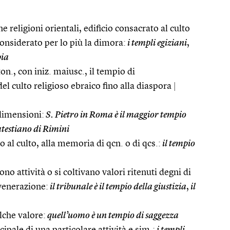
ne religioni orientali, edificio consacrato al culto
 considerato per lo più la dimora:
i templi egiziani
,
pia
ton., con iniz. maiusc., il tempio di
l culto religioso ebraico fino alla diaspora
|
 dimensioni:
S. Pietro in Roma è il maggior tempio
testiano di Rimini
o al culto, alla memoria di qcn. o di qcs.:
il tempio
ono attività o si coltivano valori ritenuti degni di
venerazione:
il tribunale è il tempio della giustizia
,
il
lche valore:
quell’uomo è un tempio di saggezza
cipale di una particolare attività e sim.:
i templi