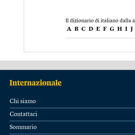
Il dizionario di italiano dalla a
A
B
C
D
E
F
G
H
I
J
Chi siamo
Contattaci
Sommario