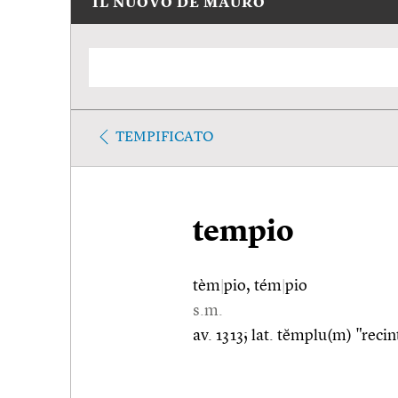
IL NUOVO DE MAURO
TEMPIFICATO
tempio
tèm
|
pio, tém
|
pio
s.m.
av. 1313; lat. tĕmplu(m) "recin