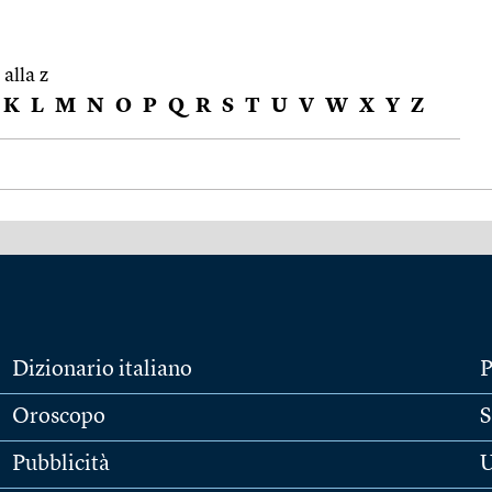
 alla z
K
L
M
N
O
P
Q
R
S
T
U
V
W
X
Y
Z
Dizionario italiano
P
Oroscopo
S
Pubblicità
U