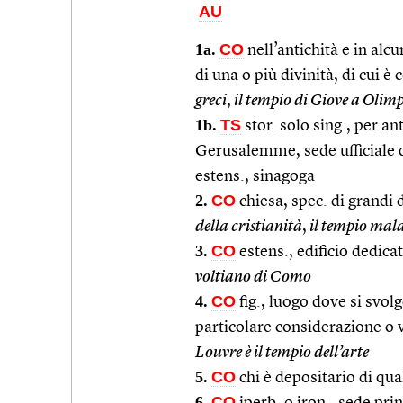
AU
1a.
CO
nell’antichità e in alcu
di una o più divinità, di cui è
greci
,
il tempio di Giove a Olim
1b.
TS
stor. solo sing., per an
Gerusalemme, sede ufficiale de
estens., sinagoga
2.
CO
chiesa, spec. di grandi
della cristianità
,
il tempio mala
3.
CO
estens., edificio dedicat
voltiano di Como
4.
CO
fig., luogo dove si svolg
particolare considerazione o 
Louvre è il tempio dell’arte
5.
CO
chi è depositario di qua
6.
CO
iperb. o iron., sede prin