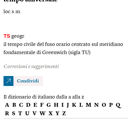
loc.s.m.
TS
geogr.
il tempo civile del fuso orario centrato sul meridiano
fondamentale di Greenwich (sigla TU)
Correzioni e suggerimenti
Condividi
Il dizionario di italiano dalla a alla z
A
B
C
D
E
F
G
H
I
J
K
L
M
N
O
P
Q
R
S
T
U
V
W
X
Y
Z