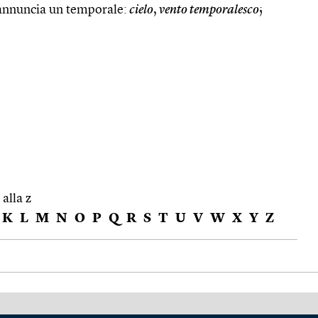
annuncia un temporale:
cielo
,
vento temporalesco
;
 alla z
K
L
M
N
O
P
Q
R
S
T
U
V
W
X
Y
Z