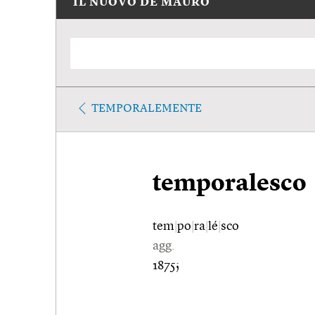
IL NUOVO DE MAURO
TEMPORALEMENTE
temporalesco
tem
|
po
|
ra
|
lé
|
sco
agg.
1875;