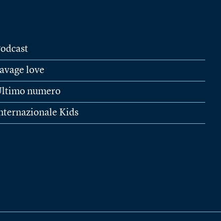
odcast
avage love
ltimo numero
nternazionale Kids