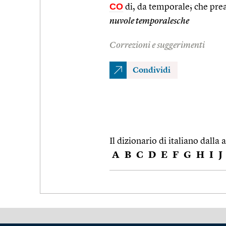
CO
di, da temporale; che pre
nuvole temporalesche
Correzioni e suggerimenti
Condividi
Il dizionario di italiano dalla a
A
B
C
D
E
F
G
H
I
J