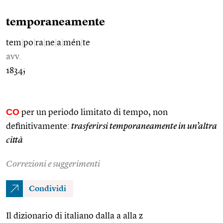
temporaneamente
tem
|
po
|
ra
|
ne
|
a
|
mén
|
te
avv.
1834;
CO
per un periodo limitato di tempo, non
definitivamente:
trasferirsi temporaneamente in un’altra
città
Correzioni e suggerimenti
Condividi
Il dizionario di italiano dalla a alla z