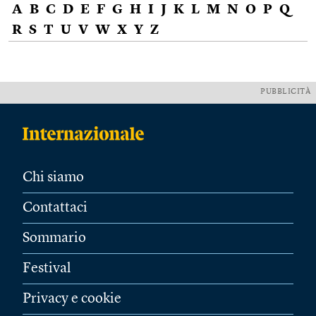
A
B
C
D
E
F
G
H
I
J
K
L
M
N
O
P
Q
R
S
T
U
V
W
X
Y
Z
PUBBLICITÀ
Chi siamo
Contattaci
Sommario
Festival
Privacy e cookie