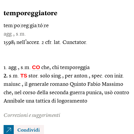
temporeggiatore
tem
|
po
|
reg
|
gia
|
tó
|
re
agg., s.m.
1598; nell’accez. 2 cfr. lat. Cunctator.
CO
1. agg., s.m.
che, chi temporeggia
2.
TS
s.m.
stor. solo sing., per anton., spec. con iniz.
maiusc., il generale romano Quinto Fabio Massimo
che, nel corso della seconda guerra punica, usò contro
Annibale una tattica di logoramento
Correzioni e suggerimenti
Condividi