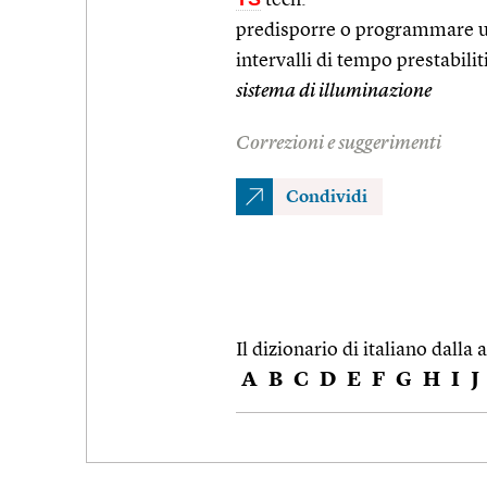
predisporre o programmare u
intervalli di tempo prestabiliti
sistema di illuminazione
Correzioni e suggerimenti
Condividi
Il dizionario di italiano dalla a
A
B
C
D
E
F
G
H
I
J