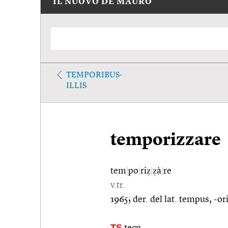
IL NUOVO DE MAURO
TEMPORIBUS-
ILLIS
temporizzare
tem
|
po
|
riẓ
|
ẓà
|
re
v.tr.
1965; der. del lat. tempus, -o
TS
tecn.