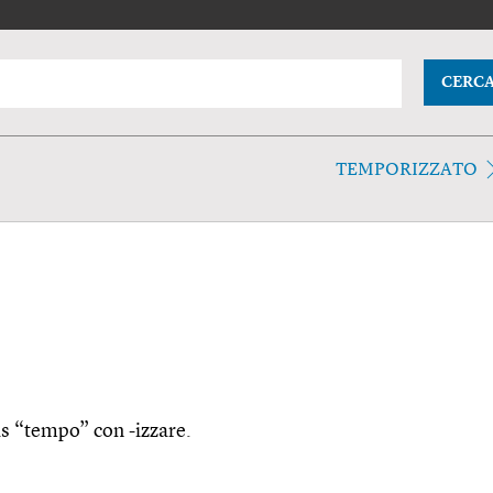
CERC
TEMPORIZZATO
ris “tempo” con -izzare.