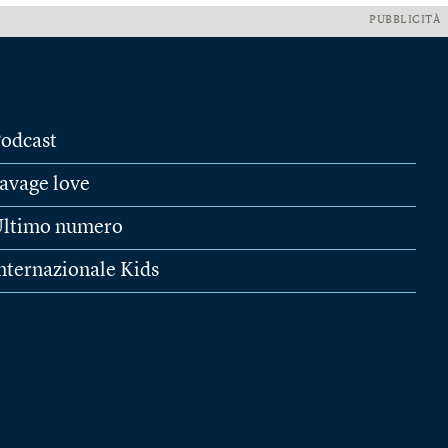
PUBBLICITÀ
odcast
avage love
ltimo numero
nternazionale Kids