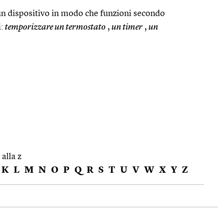
n dispositivo in modo che funzioni secondo
:
temporizzare un termostato
,
un timer
,
un
 alla z
K
L
M
N
O
P
Q
R
S
T
U
V
W
X
Y
Z