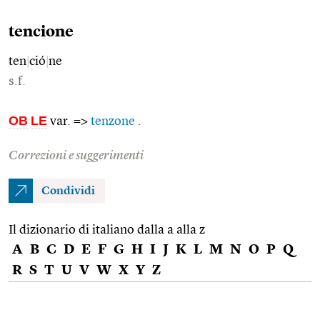
tencione
ten
|
ció
|
ne
s.f.
OB
LE
var. =>
tenzone
.
Correzioni e suggerimenti
Condividi
Il dizionario di italiano dalla a alla z
A
B
C
D
E
F
G
H
I
J
K
L
M
N
O
P
Q
R
S
T
U
V
W
X
Y
Z