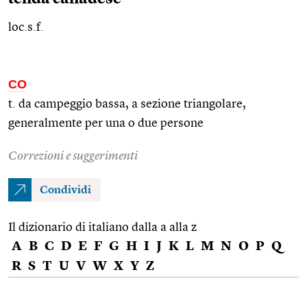
loc.s.f.
CO
t. da campeggio bassa, a sezione triangolare,
generalmente per una o due persone
Correzioni e suggerimenti
Condividi
Il dizionario di italiano dalla a alla z
A
B
C
D
E
F
G
H
I
J
K
L
M
N
O
P
Q
R
S
T
U
V
W
X
Y
Z