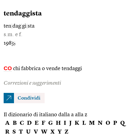
tendaggista
ten
|
dag
|
gì
|
sta
s.m. e f.
1983;
CO
chi fabbrica o vende tendaggi
Correzioni e suggerimenti
Condividi
Il dizionario di italiano dalla a alla z
A
B
C
D
E
F
G
H
I
J
K
L
M
N
O
P
Q
R
S
T
U
V
W
X
Y
Z