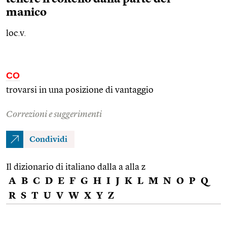
manico
loc.v.
CO
trovarsi in una posizione di vantaggio
Correzioni e suggerimenti
Condividi
Il dizionario di italiano dalla a alla z
A
B
C
D
E
F
G
H
I
J
K
L
M
N
O
P
Q
R
S
T
U
V
W
X
Y
Z