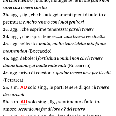
un cuore tenero
|
buono, indulgente:
io al tuo posto non
sarei così tenero con lui
3b.
agg. , fig., che ha atteggiamenti pieni di affetto e
premura:
è molto tenero con i suoi genitori
3c.
agg. , che esprime tenerezza:
parole tenere
3d.
agg. , che ispira tenerezza:
una tenera vecchietta
4a.
agg. sollecito:
molto, molto teneri della mia fama
mostrandosi
(Boccaccio)
4b.
agg. debole:
i fortissimi uomini non che le tenere
donne hanno già molte volte vinti
(Boccaccio)
4c.
agg. privo di coesione:
qualor tenera neve per li colli
(Petrarca)
5a.
AU
s.m.
solo sing., le parti tenere di qcs.:
il tenero
dei carciofi
5b.
AU
s.m.
solo sing., fig., sentimento d’affetto,
amore:
secondo me fra di loro c’è del tenero