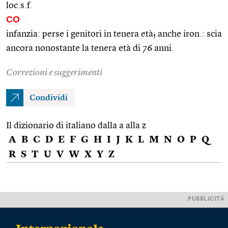
loc.s.f.
CO
infanzia: perse i genitori in tenera età; anche iron.: scia
ancora nonostante la tenera età di 76 anni.
Correzioni e suggerimenti
Condividi
Il dizionario di italiano dalla a alla z
A
B
C
D
E
F
G
H
I
J
K
L
M
N
O
P
Q
R
S
T
U
V
W
X
Y
Z
PUBBLICITÀ