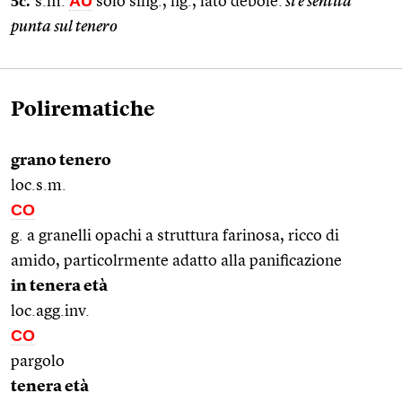
5c.
AU
s.m.
solo sing., fig., lato debole:
si è sentita
punta sul tenero
Polirematiche
grano tenero
loc.s.m.
CO
g. a granelli opachi a struttura farinosa, ricco di
amido, particolrmente adatto alla panificazione
in tenera età
loc.agg.inv.
CO
pargolo
tenera età