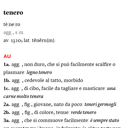
tenero
tè
|
ne
|
ro
agg., s.m.
av. 1320; lat. tĕnĕru(m).
AU
1a.
agg. , non duro, che si può facilmente scalfire o
plasmare:
legno tenero
1b.
agg. , cedevole al tatto, morbido
1c.
agg. , di cibo, facile da tagliare e masticare:
una
carne molto tenera
2a.
agg. , fig., giovane, nato da poco:
teneri germogli
2b.
agg. , fig., di colore, tenue:
verde tenero
3a.
agg. , che si commuove facilmente:
è sempre stato