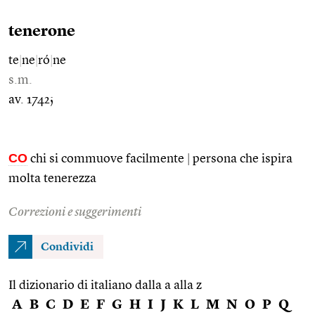
tenerone
te
|
ne
|
ró
|
ne
s.m.
av. 1742;
CO
chi si commuove facilmente
|
persona che ispira
molta tenerezza
Correzioni e suggerimenti
Condividi
Il dizionario di italiano dalla a alla z
A
B
C
D
E
F
G
H
I
J
K
L
M
N
O
P
Q