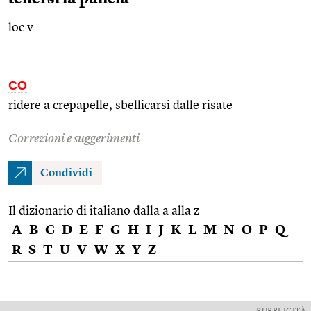
loc.v.
CO
ridere a crepapelle, sbellicarsi dalle risate
Correzioni e suggerimenti
Condividi
Il dizionario di italiano dalla a alla z
A
B
C
D
E
F
G
H
I
J
K
L
M
N
O
P
Q
R
S
T
U
V
W
X
Y
Z