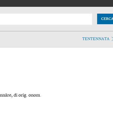
CERC
TENTENNATA
ntĭnnāre, di orig. onom.