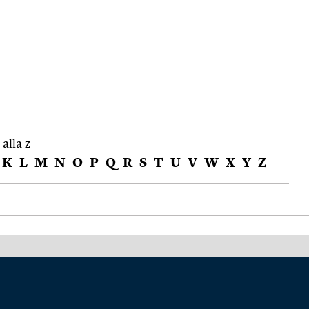
 alla z
K
L
M
N
O
P
Q
R
S
T
U
V
W
X
Y
Z