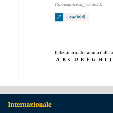
Correzioni e suggerimenti
Condividi
Il dizionario di italiano dalla a
A
B
C
D
E
F
G
H
I
J