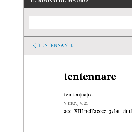
IL NUOVO DE MAURO
TENTENNANTE
tentennare
ten
|
ten
|
nà
|
re
v.intr., v.tr.
sec. XIII nell'accez. 3; lat. ti