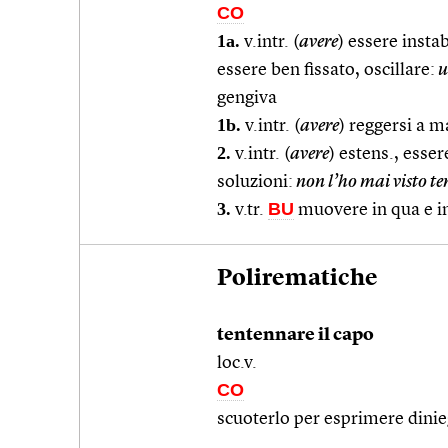
CO
1a.
v.intr. (
avere
) essere insta
essere ben fissato, oscillare:
u
gengiva
1b.
v.intr. (
avere
) reggersi a 
2.
v.intr. (
avere
) estens., esser
soluzioni:
non l’ho mai visto te
3.
BU
v.tr.
muovere in qua e in 
Polirematiche
tentennare il capo
loc.v.
CO
scuoterlo per esprimere dinie