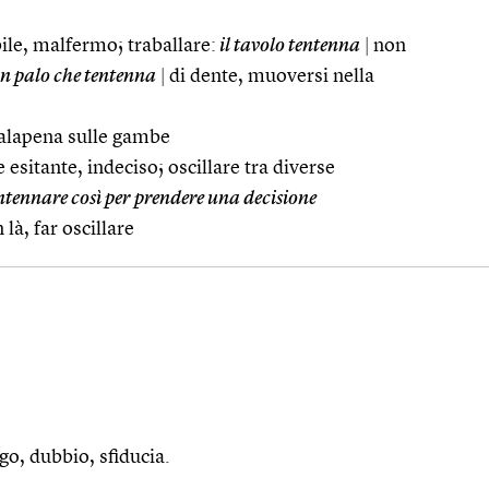
bile, malfermo; traballare:
il tavolo tentenna
|
non
n palo che tentenna
|
di dente, muoversi nella
malapena sulle gambe
e esitante, indeciso; oscillare tra diverse
ntennare così per prendere una decisione
là, far oscillare
go, dubbio, sfiducia.