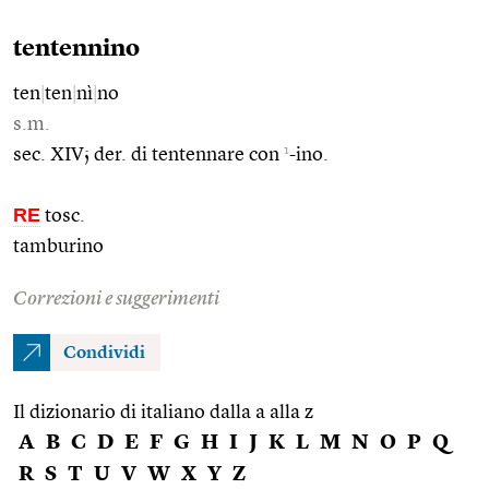
tentennino
ten
|
ten
|
nì
|
no
s.m.
1
sec. XIV; der. di tentennare con
-ino.
RE
tosc.
tamburino
Correzioni e suggerimenti
Condividi
Il dizionario di italiano dalla a alla z
A
B
C
D
E
F
G
H
I
J
K
L
M
N
O
P
Q
R
S
T
U
V
W
X
Y
Z