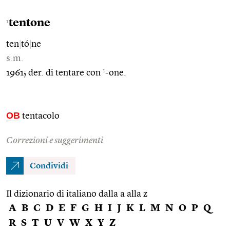
tentone
1
ten
|
tó
|
ne
s.m.
1
1961; der. di tentare con
-one.
OB
tentacolo
Correzioni e suggerimenti
Condividi
Il dizionario di italiano dalla a alla z
A
B
C
D
E
F
G
H
I
J
K
L
M
N
O
P
Q
R
S
T
U
V
W
X
Y
Z