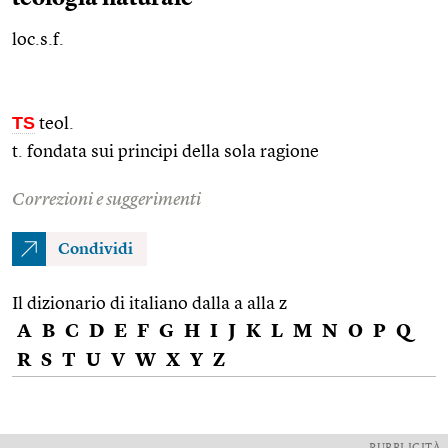
loc.s.f.
TS
teol.
t. fondata sui principi della sola ragione
Correzioni e suggerimenti
Condividi
Il dizionario di italiano dalla a alla z
A
B
C
D
E
F
G
H
I
J
K
L
M
N
O
P
Q
R
S
T
U
V
W
X
Y
Z