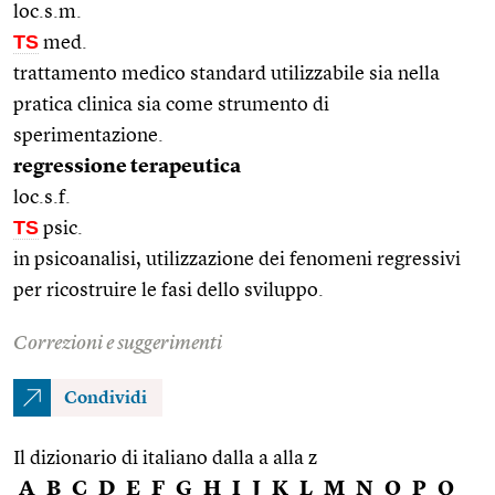
loc.s.m.
TS
med.
trattamento medico standard utilizzabile sia nella
pratica clinica sia come strumento di
sperimentazione.
regressione terapeutica
loc.s.f.
TS
psic.
in psicoanalisi, utilizzazione dei fenomeni regressivi
per ricostruire le fasi dello sviluppo.
Correzioni e suggerimenti
Condividi
Il dizionario di italiano dalla a alla z
A
B
C
D
E
F
G
H
I
J
K
L
M
N
O
P
Q