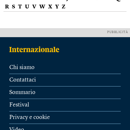
R
S
T
U
V
W
X
Y
Z
PUBBLICITÀ
Chi siamo
Contattaci
Sommario
Festival
Privacy e cookie