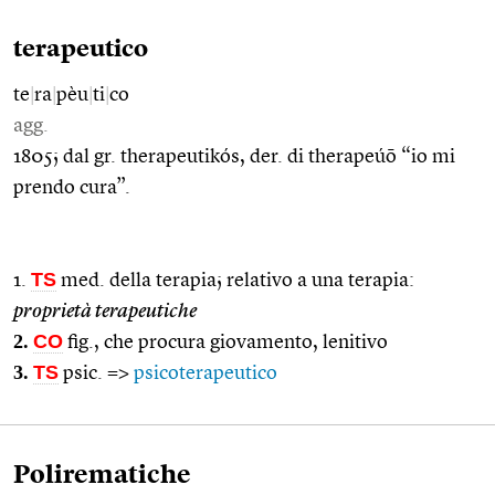
terapeutico
te
|
ra
|
pèu
|
ti
|
co
agg.
1805; dal gr. therapeutikós, der. di therapeúō “io mi
prendo cura”.
TS
1.
med. della terapia; relativo a una terapia:
proprietà terapeutiche
2.
CO
fig., che procura giovamento, lenitivo
3.
TS
psic. =>
psicoterapeutico
Polirematiche