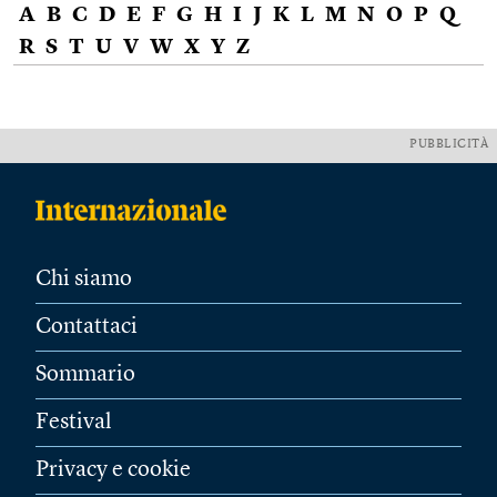
A
B
C
D
E
F
G
H
I
J
K
L
M
N
O
P
Q
R
S
T
U
V
W
X
Y
Z
PUBBLICITÀ
Chi siamo
Contattaci
Sommario
Festival
Privacy e cookie