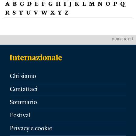
A
B
C
D
E
F
G
H
I
J
K
L
M
N
O
P
Q
R
S
T
U
V
W
X
Y
Z
PUBBLICITÀ
Chi siamo
Contattaci
Sommario
Festival
Privacy e cookie