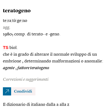
teratogeno
te
|
ra
|
tò
|
ge
|
no
agg.
1980; comp. di terato- e -geno.
TS
biol.
che è in grado di alterare il normale sviluppo di un
embrione , determinando malformazioni o anomalie:
agente
,
fattore teratogeno
Correzioni e suggerimenti
Condividi
Il dizionario di italiano dalla a alla z