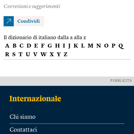
Correzioni e suggerimenti
Condividi
Il dizionario di italiano dalla a alla z
A
B
C
D
E
F
G
H
I
J
K
L
M
N
O
P
Q
R
S
T
U
V
W
X
Y
Z
PUBBLICITÀ
Chi siamo
Contattaci