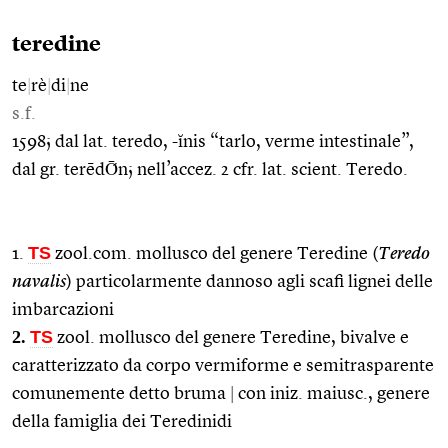
teredine
te
|
rè
|
di
|
ne
s.f.
1598; dal lat. teredo, -ĭnis “tarlo, verme intestinale”,
dal gr. terēdṒn; nell’accez. 2 cfr. lat. scient. Teredo.
TS
1.
zool.com. mollusco del genere Teredine (
Teredo
navalis
) particolarmente dannoso agli scafi lignei delle
imbarcazioni
2.
TS
zool. mollusco del genere Teredine, bivalve e
caratterizzato da corpo vermiforme e semitrasparente
comunemente detto bruma
|
con iniz. maiusc., genere
della famiglia dei Teredinidi