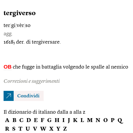
tergiverso
ter
|
gi
|
vèr
|
so
agg.
1618; der. di tergiversare.
OB
che fugge in battaglia volgendo le spalle al nemico
Correzioni e suggerimenti
Condividi
Il dizionario di italiano dalla a alla z
A
B
C
D
E
F
G
H
I
J
K
L
M
N
O
P
Q
R
S
T
U
V
W
X
Y
Z