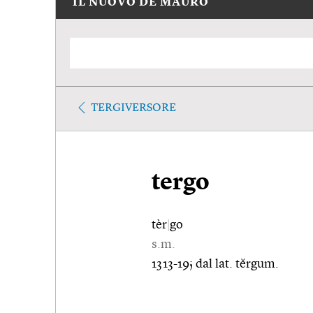
IL NUOVO DE MAURO
TERGIVERSORE
tergo
tèr
|
go
s.m.
1313-19; dal lat. tĕrgum.