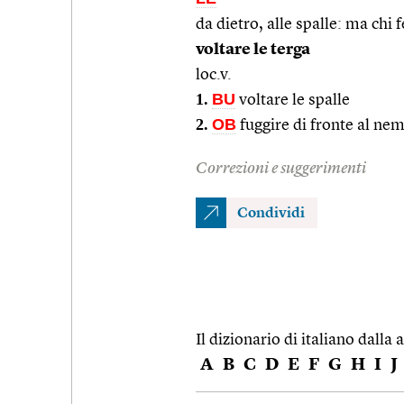
da dietro, alle spalle: ma chi f
voltare le terga
loc.v.
1.
BU
voltare le spalle
2.
OB
fuggire di fronte al ne
Correzioni e suggerimenti
Condividi
Il dizionario di italiano dalla a
A
B
C
D
E
F
G
H
I
J