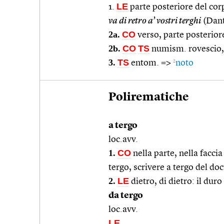
LE
1.
parte posteriore del corp
va di retro a’ vostri terghi
(Dant
2a.
CO
verso, parte posteriore
2b.
CO
TS
numism. rovescio, 
3.
TS
2
entom. =>
noto
Polirematiche
a tergo
loc.avv.
1.
CO
nella parte, nella faccia
tergo, scrivere a tergo del d
2.
LE
dietro, di dietro: il duro
da tergo
loc.avv.
LE