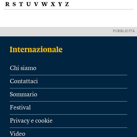
R
S
T
U
V
W
X
Y
Z
PUBBLICITÀ
Chi siamo
Contattaci
Sommario
Festival
Privacy e cookie
Video