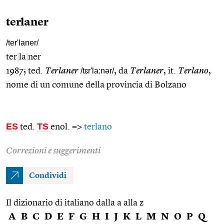
terlaner
/ter'laner/
ter
|
la
|
ner
1987; ted.
Terlaner
/tɛr'la:nər/
, da
Terlaner
, it.
Terlano
,
nome di un comune della provincia di Bolzano
ES
TS
ted.
enol. =>
terlano
Correzioni e suggerimenti
Condividi
Il dizionario di italiano dalla a alla z
A
B
C
D
E
F
G
H
I
J
K
L
M
N
O
P
Q