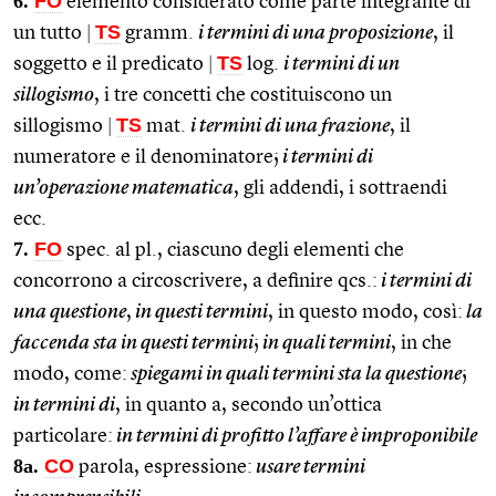
6.
FO
elemento considerato come parte integrante di
TS
un tutto
|
gramm.
i termini di una proposizione
, il
TS
soggetto e il predicato
|
log.
i termini di un
sillogismo
, i tre concetti che costituiscono un
TS
sillogismo
|
mat.
i termini di una frazione
, il
numeratore e il denominatore;
i termini di
un’operazione matematica
, gli addendi, i sottraendi
ecc.
7.
FO
spec. al pl., ciascuno degli elementi che
concorrono a circoscrivere, a definire qcs.:
i termini di
una questione
,
in questi termini
, in questo modo, così:
la
faccenda sta in questi termini
;
in quali termini
, in che
modo, come:
spiegami in quali termini sta la questione
;
in termini di
, in quanto a, secondo un’ottica
particolare:
in termini di profitto l’affare è improponibile
8a.
CO
parola, espressione:
usare termini