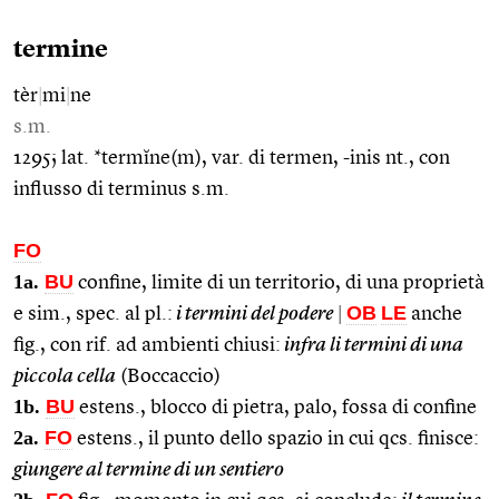
termine
tèr
|
mi
|
ne
s.m.
1295; lat. *termĭne(m), var. di termen, -inis nt., con
influsso di terminus s.m.
FO
1a.
BU
confine, limite di un territorio, di una proprietà
OB
LE
e sim., spec. al pl.:
i termini del podere
|
anche
fig., con rif. ad ambienti chiusi:
infra li termini di una
piccola cella
(Boccaccio)
1b.
BU
estens., blocco di pietra, palo, fossa di confine
2a.
FO
estens., il punto dello spazio in cui qcs. finisce:
giungere al termine di un sentiero