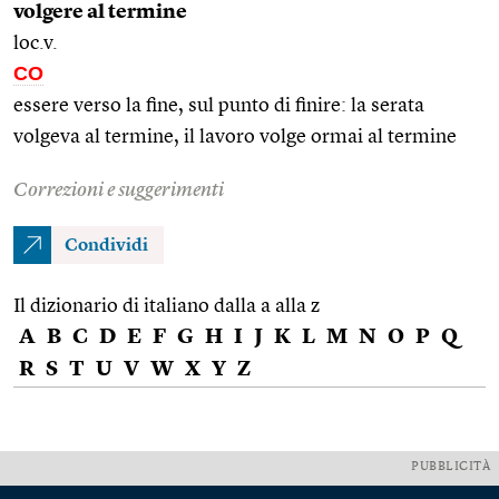
volgere al termine
loc.v.
CO
essere verso la fine, sul punto di finire: la serata
volgeva al termine, il lavoro volge ormai al termine
Correzioni e suggerimenti
Condividi
Il dizionario di italiano dalla a alla z
A
B
C
D
E
F
G
H
I
J
K
L
M
N
O
P
Q
R
S
T
U
V
W
X
Y
Z
PUBBLICITÀ