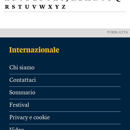
R
S
T
U
V
W
X
Y
Z
PUBBLICITÀ
Chi siamo
Contattaci
Sommario
Festival
Privacy e cookie