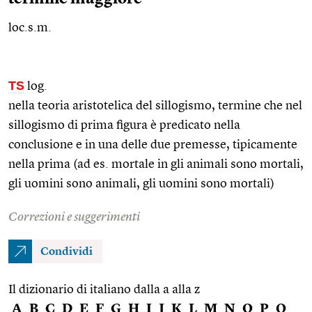
loc.s.m.
TS
log.
nella teoria aristotelica del sillogismo, termine che nel
sillogismo di prima figura è predicato nella
conclusione e in una delle due premesse, tipicamente
nella prima (ad
es.
mortale in gli animali sono mortali,
gli uomini sono animali, gli uomini sono mortali)
Correzioni e suggerimenti
Condividi
Il dizionario di italiano dalla a alla z
A
B
C
D
E
F
G
H
I
J
K
L
M
N
O
P
Q