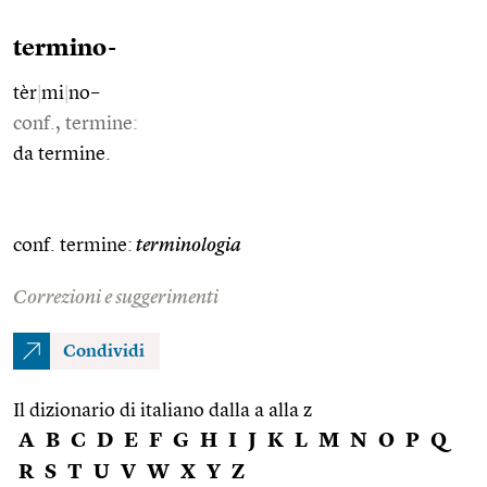
termino-
tèr
|
mi
|
no–
conf., termine:
da termine.
conf. termine:
terminologia
Correzioni e suggerimenti
Condividi
Il dizionario di italiano dalla a alla z
A
B
C
D
E
F
G
H
I
J
K
L
M
N
O
P
Q
R
S
T
U
V
W
X
Y
Z