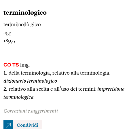
terminologico
ter
|
mi
|
no
|
lò
|
gi
|
co
agg.
1897;
CO
TS
ling.
1.
della terminologia, relativo alla terminologia:
dizionario terminologico
2.
relativo alla scelta e all’uso dei termini:
imprecisione
terminologica
Correzioni e suggerimenti
Condividi