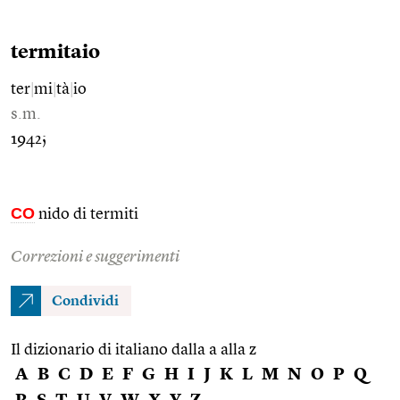
termitaio
ter
|
mi
|
tà
|
io
s.m.
1942;
CO
nido di termiti
Correzioni e suggerimenti
Condividi
Il dizionario di italiano dalla a alla z
A
B
C
D
E
F
G
H
I
J
K
L
M
N
O
P
Q