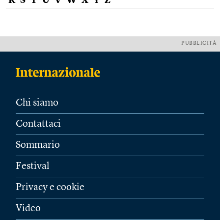
R
S
T
U
V
W
X
Y
Z
PUBBLICITÀ
Chi siamo
Contattaci
Sommario
Festival
Privacy e cookie
Video