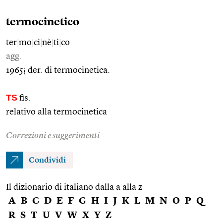
termocinetico
ter
|
mo
|
ci
|
nè
|
ti
|
co
agg.
1965; der. di termocinetica.
TS
fis.
relativo alla termocinetica
Correzioni e suggerimenti
Condividi
Il dizionario di italiano dalla a alla z
A
B
C
D
E
F
G
H
I
J
K
L
M
N
O
P
Q
R
S
T
U
V
W
X
Y
Z