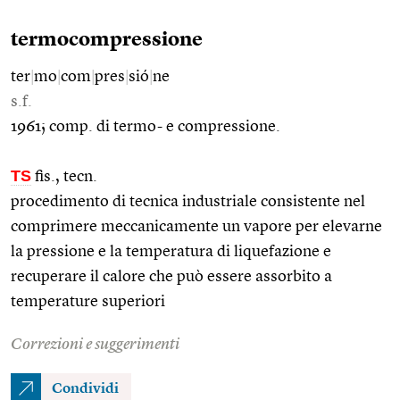
termocompressione
ter
|
mo
|
com
|
pres
|
sió
|
ne
s.f.
1961; comp. di termo- e compressione.
TS
fis., tecn.
procedimento di tecnica industriale consistente nel
comprimere meccanicamente un vapore per elevarne
la pressione e la temperatura di liquefazione e
recuperare il calore che può essere assorbito a
temperature superiori
Correzioni e suggerimenti
Condividi