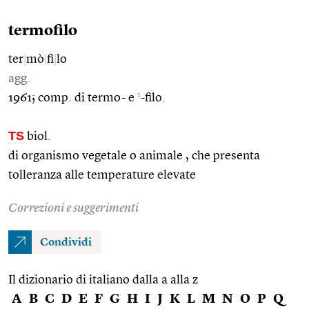
termofilo
ter
|
mò
|
fi
|
lo
agg.
1
1961; comp. di termo- e
-filo.
TS
biol.
di organismo vegetale o animale , che presenta
tolleranza alle temperature elevate
Correzioni e suggerimenti
Condividi
Il dizionario di italiano dalla a alla z
A
B
C
D
E
F
G
H
I
J
K
L
M
N
O
P
Q