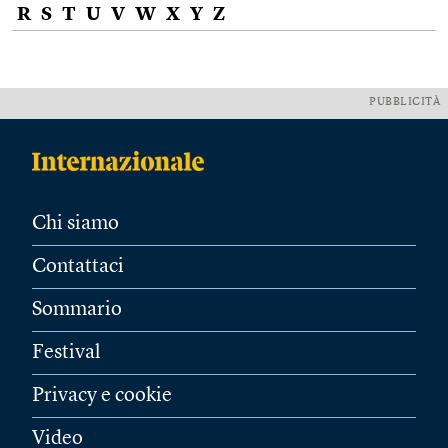
R
S
T
U
V
W
X
Y
Z
PUBBLICITÀ
Chi siamo
Contattaci
Sommario
Festival
Privacy e cookie
Video