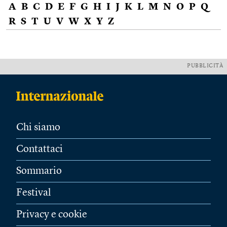
A
B
C
D
E
F
G
H
I
J
K
L
M
N
O
P
Q
R
S
T
U
V
W
X
Y
Z
PUBBLICITÀ
Chi siamo
Contattaci
Sommario
Festival
Privacy e cookie