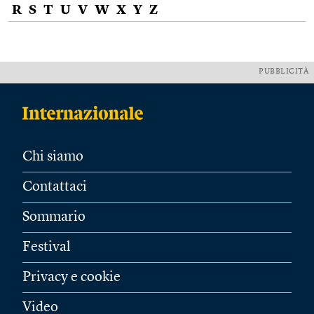
R
S
T
U
V
W
X
Y
Z
PUBBLICITÀ
Chi siamo
Contattaci
Sommario
Festival
Privacy e cookie
Video