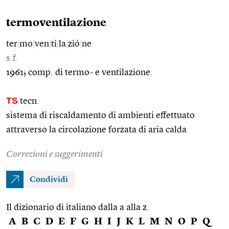
termoventilazione
ter
|
mo
|
ven
|
ti
|
la
|
zió
|
ne
s.f.
1961; comp. di termo- e ventilazione.
TS
tecn.
sistema di riscaldamento di ambienti effettuato
attraverso la circolazione forzata di aria calda
Correzioni e suggerimenti
Condividi
Il dizionario di italiano dalla a alla z
A
B
C
D
E
F
G
H
I
J
K
L
M
N
O
P
Q